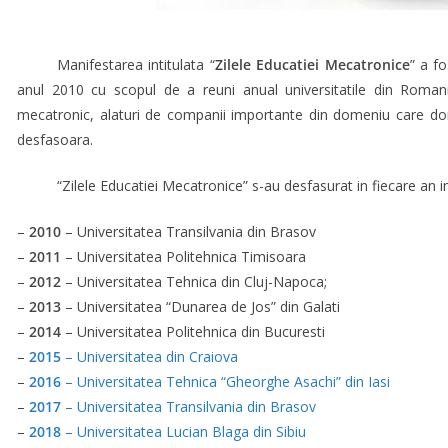
Manifestarea intitulata “
Zilele Educatiei Mecatronice
” a fo
anul 2010 cu scopul de a reuni anual universitatile din Roman
mecatronic, alaturi de companii importante din domeniu care dore
desfasoara.
“Zilele Educatiei Mecatronice” s-au desfasurat in fiecare an in
–
2010
– Universitatea Transilvania din Brasov
–
2011
– Universitatea Politehnica Timisoara
–
2012
– Universitatea Tehnica din Cluj-Napoca;
–
2013
– Universitatea “Dunarea de Jos” din Galati
–
2014
– Universitatea Politehnica din Bucuresti
–
2015
– Universitatea din Craiova
–
2016
– Universitatea Tehnica “Gheorghe Asachi” din Iasi
–
2017
– Universitatea Transilvania din Brasov
–
2018
– Universitatea Lucian Blaga din Sibiu