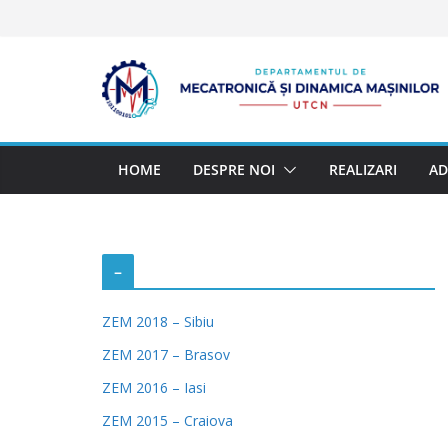
Sari
la
conținut
HOME
DESPRE NOI
REALIZARI
AD
–
ZEM 2018 – Sibiu
ZEM 2017 – Brasov
ZEM 2016 – Iasi
ZEM 2015 – Craiova