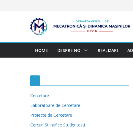
Sari
la
conținut
HOME
DESPRE NOI
REALIZARI
AD
–
Cercetare
Laboratoare de Cercetare
Proiecte de Cercetare
Cercuri Stiintifice Studentesti