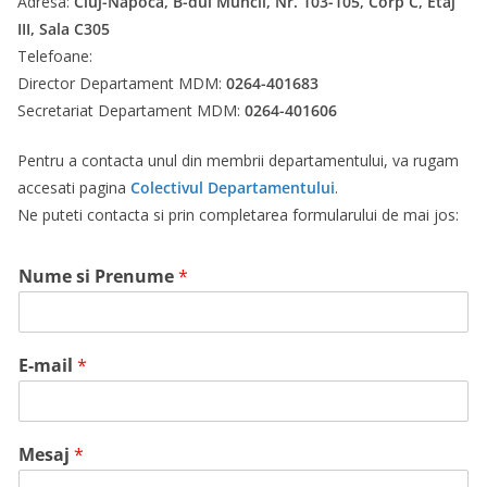
Adresa:
Cluj-Napoca, B-dul Muncii, Nr. 103-105, Corp C, Etaj
III, Sala C305
Telefoane:
Director Departament MDM:
0264-401683
Secretariat Departament MDM:
0264-401606
Pentru a contacta unul din membrii departamentului, va rugam
accesati pagina
Colectivul Departamentului
.
Ne puteti contacta si prin completarea formularului de mai jos:
Nume si Prenume
*
E-mail
*
Mesaj
*